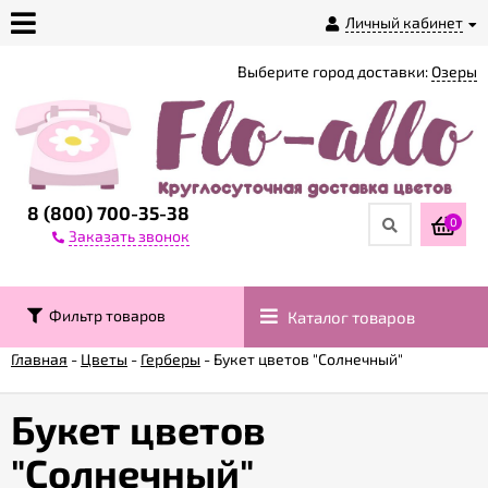
Личный кабинет
Выберите город доставки:
Озеры
О
магазине
Доставка
8 (800) 700-35-38
0
Заказать звонок
Оплата
Фильтр товаров
Каталог товаров
Контакты
Главная
-
Цветы
-
Герберы
-
Букет цветов "Солнечный"
Возврат
товара
Букет цветов
"Солнечный"
Гарантии