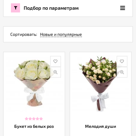
Подбор по параметрам
Акции
Как
Сортировать:
Новые и популярные
оформить
заказ
Вопрос-
ответ
Публичная
оферта
Политика
конфиденциальности
Букет из белых роз
Мелодия души