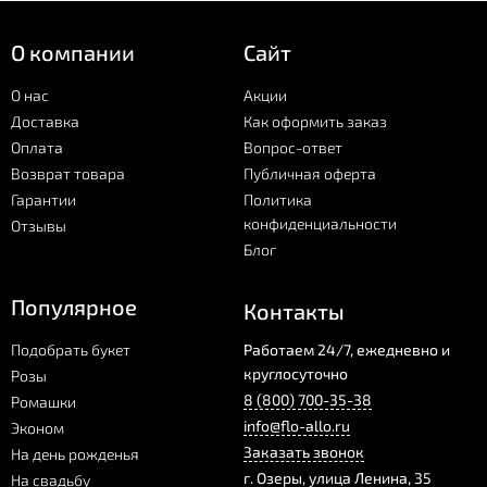
В корзину можно положить практически любые фрукты. Однако
нужно смотреть, чтобы они были без повреждений и имели
О компании
Сайт
привлекательный внешний вид. Не стоит укладывать в корзину
фруктовую нарезку — кусочки могут помяться и дать ненужную
О нас
Акции
жидкость.
Доставка
Как оформить заказ
Оплата
Вопрос-ответ
Зимой корзину чаще всего наполняют яблоками, бананами,
Возврат товара
Публичная оферта
гранатами. Летом можно дарить абрикосы, клубнику, виноград.
Гарантии
Политика
конфиденциальности
Отзывы
Купить фруктовую корзину в Озерах вы можете в нашем
Блог
магазине. Всегда в наличии несколько видов вкусных и
красивых фруктовых композиций.
Популярное
Контакты
Подобрать букет
Работаем 24/7, ежедневно и
круглосуточно
Розы
8 (800) 700-35-38
Ромашки
info@flo-allo.ru
Эконом
Заказать звонок
На день рожденья
г.
Озеры
,
улица Ленина, 35
На свадьбу