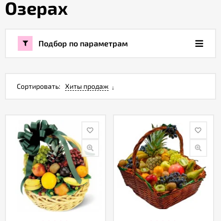
Озерах
Акции
Подбор по параметрам
Как
оформить
заказ
Сортировать:
Хиты продаж
Вопрос-
ответ
Публичная
оферта
Политика
конфиденциальности