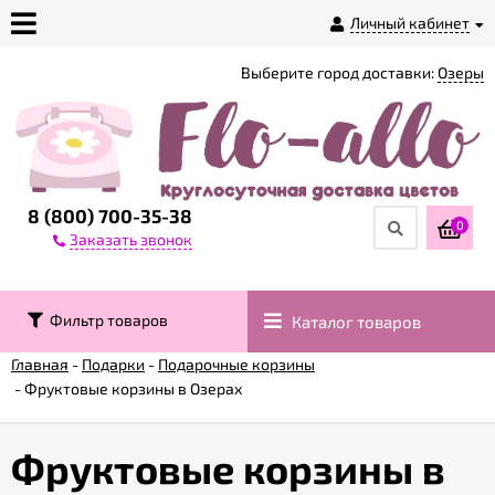
Личный кабинет
Выберите город доставки:
Озеры
О
магазине
Доставка
8 (800) 700-35-38
0
Заказать звонок
Оплата
Фильтр товаров
Каталог товаров
Контакты
Главная
-
Подарки
-
Подарочные корзины
-
Фруктовые корзины в Озерах
Возврат
товара
Фруктовые корзины в
Гарантии