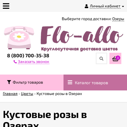
Личный кабинет
Выберите город доставки:
Озеры
О
магазине
Доставка
8 (800) 700-35-38
0
Заказать звонок
Оплата
Фильтр товаров
Каталог товаров
Контакты
Главная
-
Цветы
-
Кустовые розы в Озерах
Возврат
товара
Кустовые розы в
Озерах
Гарантии