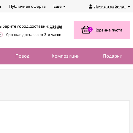
т
Публичная оферта
Еще
Личный кабинет
ыберите город доставки:
Озеры
0
Корзина пуста
Срочная доставка от 2-х часов
Повод
Композиции
Подарки