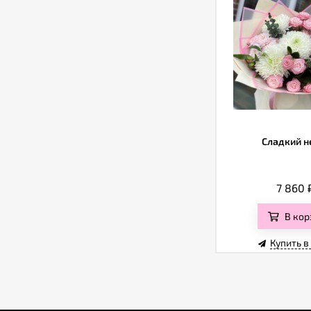
Сладкий н
7 860
В кор
Купить в