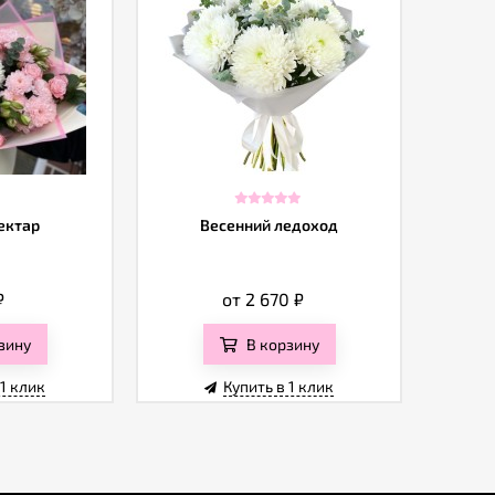
ектар
Весенний ледоход
₽
от 2 670
₽
зину
В корзину
 1 клик
Купить в 1 клик