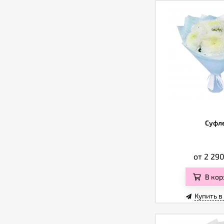
Суфл
от 2 29
В кор
Купить в