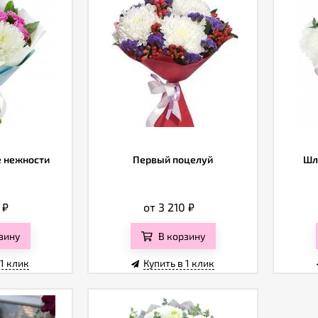
 нежности
Первый поцелуй
Шл
0
₽
от 3 210
₽
зину
В корзину
 1 клик
Купить в 1 клик