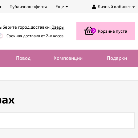
т
Публичная оферта
Еще
Личный кабинет
ыберите город доставки:
Озеры
0
Корзина пуста
Срочная доставка от 2-х часов
Повод
Композиции
Подарки
рах