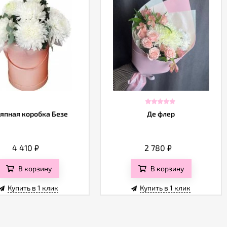
япная коробка Безе
Де флер
4 410
₽
2 780
₽
В корзину
В корзину
Купить в 1 клик
Купить в 1 клик