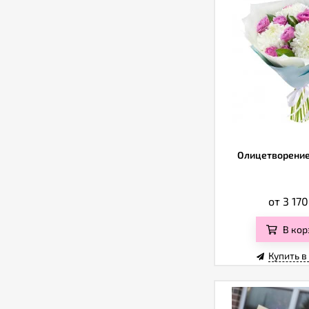
Олицетворение
от 3 17
В кор
Купить в