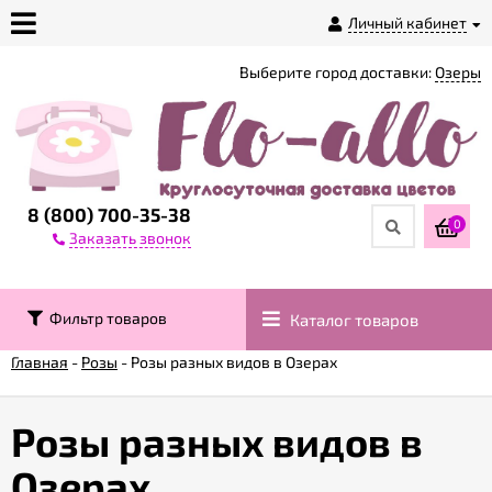
Личный кабинет
Выберите город доставки:
Озеры
О
магазине
Доставка
8 (800) 700-35-38
0
Заказать звонок
Оплата
Фильтр товаров
Каталог товаров
Контакты
Главная
-
Розы
-
Розы разных видов в Озерах
Возврат
товара
Розы разных видов в
Озерах
Гарантии