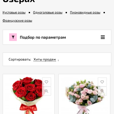
Кустовые розы
Одноголовые розы
Пионовидные розы
Акции
Французские розы
Как
оформить
Подбор по параметрам
заказ
Вопрос-
ответ
Сортировать:
Хиты продаж
Публичная
оферта
Политика
конфиденциальности