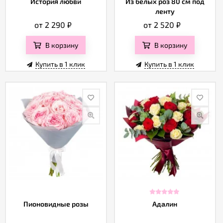
История любви
Из белых роз 80 см под
ленту
от 2 290
₽
от 2 520
₽
В корзину
В корзину
Купить в 1 клик
Купить в 1 клик
Пионовидные розы
Адалин