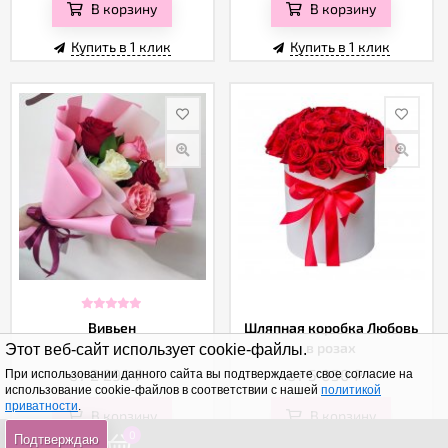
В корзину
В корзину
Купить в 1 клик
Купить в 1 клик
Вивьен
Шляпная коробка Любовь
в розах
Этот веб-сайт использует cookie-файлы.
от 2 290
₽
от 5 050
₽
При использовании данного сайта вы подтверждаете свое согласие на
использование cookie-файлов в соответствии с нашей
политикой
приватности
.
В корзину
В корзину
0
0
0
Подтверждаю