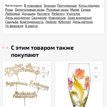
Категории:
В упаковке
Эконом
Популярные
Хиты продаж
Розы
Одноголовые розы
Розовые розы
Маме
Семье
Любимой
Друзьям
Коллеге
Ребенку
Учителю
День рождения
Свидание
Извинение
Знак внимания
Свадьба
Благодарность
Люблю
Юбилей
День матери
14 февраля
8 марта
С этим товаром также
покупают