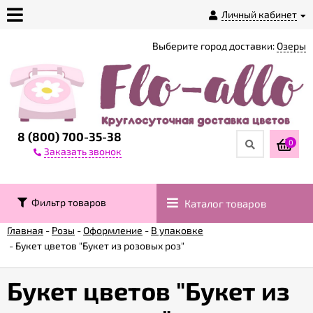
Личный кабинет
Выберите город доставки:
Озеры
О
магазине
Доставка
8 (800) 700-35-38
0
Заказать звонок
Оплата
Фильтр товаров
Каталог товаров
Контакты
Главная
-
Розы
-
Оформление
-
В упаковке
-
Букет цветов "Букет из розовых роз"
Возврат
товара
Букет цветов "Букет из
Гарантии