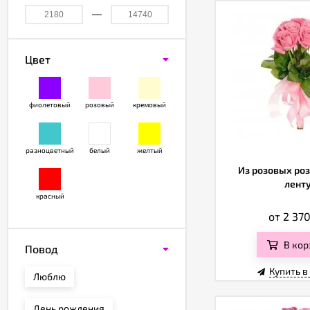
Цвет
фиолетовый
розовый
кремовый
разноцветный
белый
желтый
Из розовых роз
лент
красный
от 2 37
В кор
Повод
Купить в
Люблю
День рождения