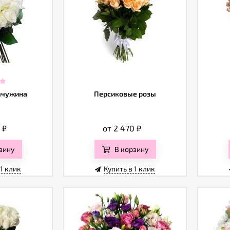
мчужина
Персиковые розы
0
₽
от 2 470
₽
зину
В корзину
 1 клик
Купить в 1 клик