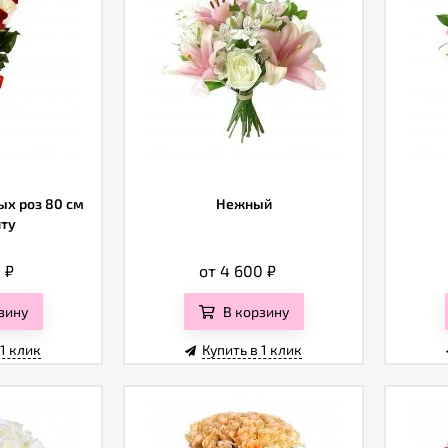
ых роз 80 см
Нежный
нту
0
₽
от 4 600
₽
зину
В корзину
 1 клик
Купить в 1 клик