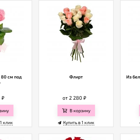
 80 см под
Флирт
Из бел
у
0
₽
от 2 280
₽
зину
В корзину
 1 клик
Купить в 1 клик