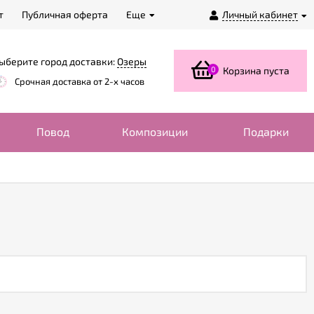
т
Публичная оферта
Еще
Личный кабинет
ыберите город доставки:
Озеры
0
Корзина пуста
Срочная доставка от 2-х часов
Повод
Композиции
Подарки