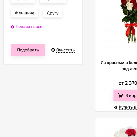
Женщине
Другу
Показать все
Подобрать
Очистить
Из красных и бел
под ле
от 2 37
В кор
Купить в