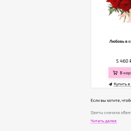
Любовь в 
5 460
В кор
Купить в
Если вы хотите, что
Цветы сначала обвяз
атласной ленты.
Читать далее