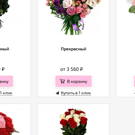
жный
Прекрасный
0
₽
от 3 560
₽
зину
В корзину
 1 клик
Купить в 1 клик