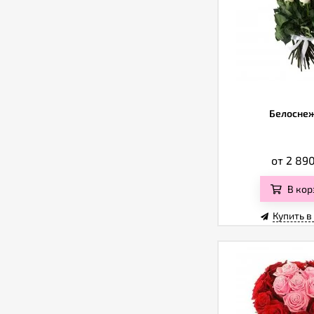
Белосне
от 2 89
В кор
Купить в