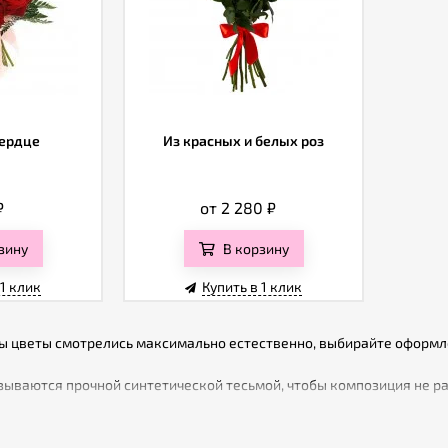
сердце
Из красных и белых роз
₽
от 2 280
₽
зину
В корзину
 1 клик
Купить в 1 клик
бы цветы смотрелись максимально естественно, выбирайте оформле
ываются прочной синтетической тесьмой, чтобы композиция не ра