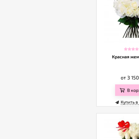
Красная же
от 3 15
В кор
Купить в