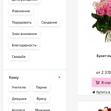
Извинение
Порадовать
Свидание
Знак внимания
Благодарность
Букет м
Свадьба
от 2 37
Кому
В кор
Учителю
Парню
Купить в
Девушке
Врачу
Коллеге
Мужчине