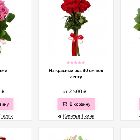
аме
Из красных роз 80 см под
ленту
0
₽
от 2 500
₽
зину
В корзину
 1 клик
Купить в 1 клик