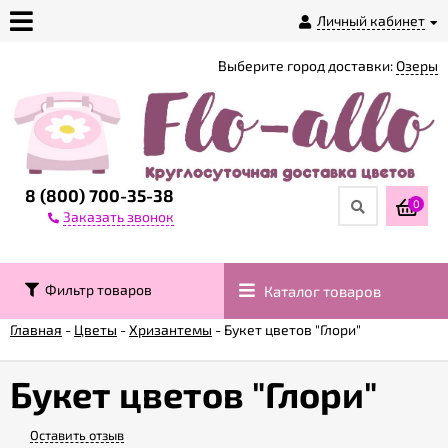
Личный кабинет
Выберите город доставки:
Озеры
О
магазине
Доставка
8 (800) 700-35-38
0
Заказать звонок
Оплата
Фильтр товаров
Каталог товаров
Контакты
Главная
-
Цветы
-
Хризантемы
-
Букет цветов "Глори"
Возврат
товара
Букет цветов "Глори"
Оставить отзыв
Гарантии