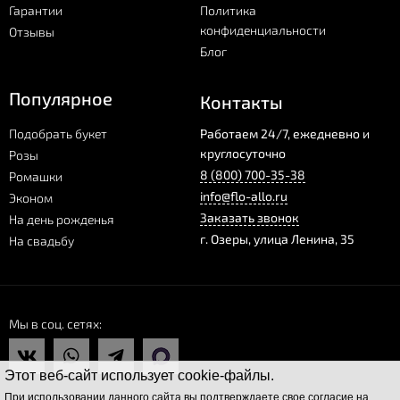
Гарантии
Политика
конфиденциальности
Отзывы
Блог
Популярное
Контакты
Подобрать букет
Работаем 24/7, ежедневно и
круглосуточно
Розы
8 (800) 700-35-38
Ромашки
info@flo-allo.ru
Эконом
Заказать звонок
На день рожденья
г.
Озеры
,
улица Ленина, 35
На свадьбу
Мы в соц. сетях
Этот веб-сайт использует cookie-файлы.
При использовании данного сайта вы подтверждаете свое согласие на