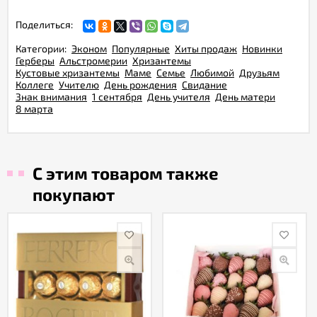
Поделиться:
Категории:
Эконом
Популярные
Хиты продаж
Новинки
Герберы
Альстромерии
Хризантемы
Кустовые хризантемы
Маме
Семье
Любимой
Друзьям
Коллеге
Учителю
День рождения
Свидание
Знак внимания
1 сентября
День учителя
День матери
8 марта
С этим товаром также
покупают