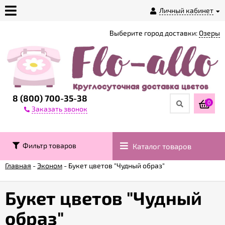
Личный кабинет
Выберите город доставки:
Озеры
О
магазине
Доставка
8 (800) 700-35-38
0
Заказать звонок
Оплата
Фильтр товаров
Каталог товаров
Контакты
Главная
-
Эконом
-
Букет цветов "Чудный образ"
Возврат
товара
Букет цветов "Чудный
образ"
Гарантии