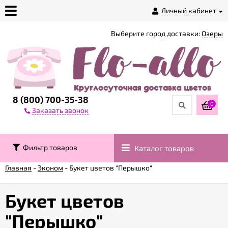
Личный кабинет
Выберите город доставки:
Озеры
О
магазине
Доставка
8 (800) 700-35-38
0
Заказать звонок
Оплата
Фильтр товаров
Каталог товаров
Контакты
Главная
-
Эконом
-
Букет цветов "Перышко"
Возврат
товара
Букет цветов
"Перышко"
Гарантии