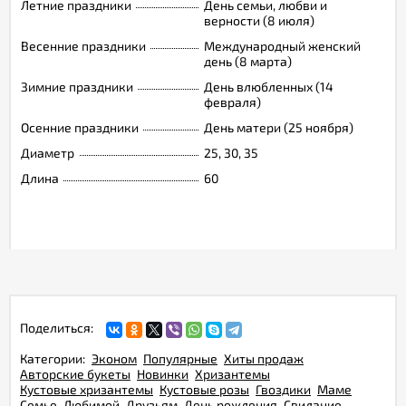
Летние праздники
День семьи, любви и
верности (8 июля)
Весенние праздники
Международный женский
день (8 марта)
Зимние праздники
День влюбленных (14
февраля)
Осенние праздники
День матери (25 ноября)
Диаметр
25, 30, 35
Длина
60
Поделиться:
Категории:
Эконом
Популярные
Хиты продаж
Авторские букеты
Новинки
Хризантемы
Кустовые хризантемы
Кустовые розы
Гвоздики
Маме
Семье
Любимой
Друзьям
День рождения
Свидание