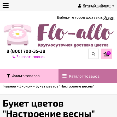
Личный кабинет
Выберите город доставки:
Озеры
О
магазине
Доставка
8 (800) 700-35-38
0
Заказать звонок
Оплата
Фильтр товаров
Каталог товаров
Контакты
Главная
-
Эконом
-
Букет цветов "Настроение весны"
Возврат
товара
Букет цветов
"Настроение весны"
Гарантии