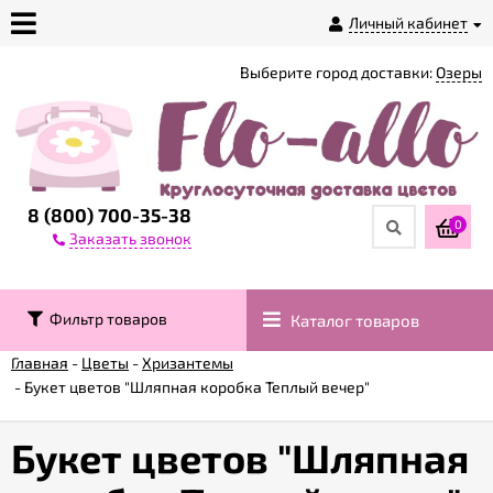
Личный кабинет
Выберите город доставки:
Озеры
О
магазине
Доставка
8 (800) 700-35-38
0
Заказать звонок
Оплата
Фильтр товаров
Каталог товаров
Контакты
Главная
-
Цветы
-
Хризантемы
-
Букет цветов "Шляпная коробка Теплый вечер"
Возврат
товара
Букет цветов "Шляпная
Гарантии