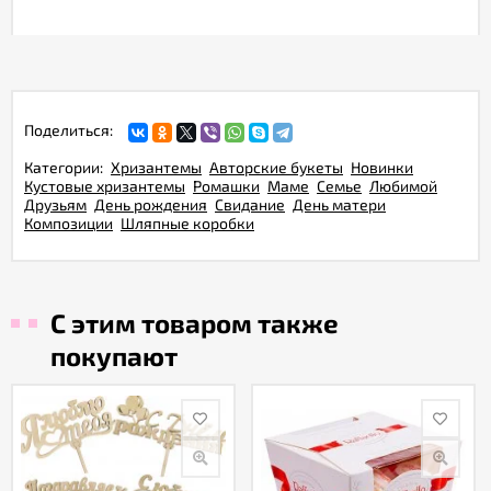
Поделиться:
Категории:
Хризантемы
Авторские букеты
Новинки
Кустовые хризантемы
Ромашки
Маме
Семье
Любимой
Друзьям
День рождения
Свидание
День матери
Композиции
Шляпные коробки
С этим товаром также
покупают