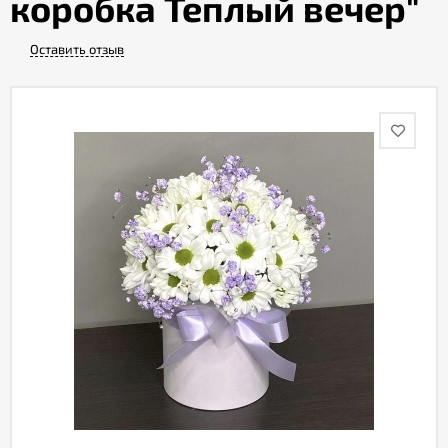
коробка Теплый вечер"
Оставить отзыв
Акции
Как
оформить
заказ
Вопрос-
ответ
Публичная
оферта
Политика
конфиденциальности