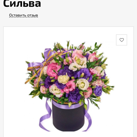
Сильва
Оставить отзыв
Акции
Как
оформить
заказ
Вопрос-
ответ
Публичная
оферта
Политика
конфиденциальности