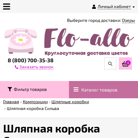
Личный кабинет
Выберите город доставки:
Озеры
О
магазине
Доставка
8 (800) 700-35-38
0
Заказать звонок
Оплата
Фильтр товаров
Каталог товаров
Контакты
Главная
-
Композиции
-
Шляпные коробки
-
Шляпная коробка Сильва
Возврат
товара
Шляпная коробка
Гарантии