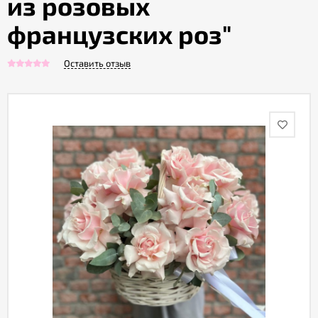
из розовых
французских роз"
Акции
Оставить отзыв
Как
оформить
заказ
Вопрос-
ответ
Публичная
оферта
Политика
конфиденциальности