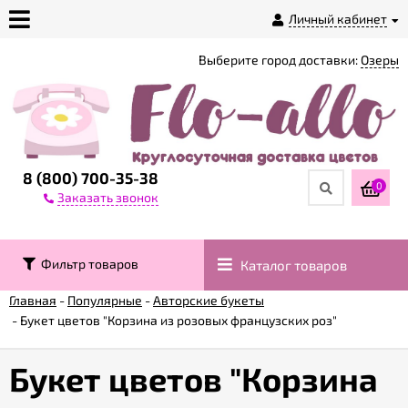
Личный кабинет
Выберите город доставки:
Озеры
О
магазине
Доставка
8 (800) 700-35-38
0
Заказать звонок
Оплата
Фильтр товаров
Каталог товаров
Контакты
Главная
-
Популярные
-
Авторские букеты
-
Букет цветов "Корзина из розовых французских роз"
Возврат
товара
Букет цветов "Корзина
Гарантии