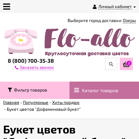
Личный кабинет
Выберите город доставки:
Озеры
О
магазине
Доставка
8 (800) 700-35-38
0
Заказать звонок
Оплата
Фильтр товаров
Каталог товаров
Контакты
Главная
-
Популярные
-
Хиты продаж
-
Букет цветов "Дофаминовый букет"
Возврат
товара
Букет цветов
Гарантии