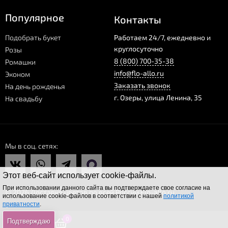
Популярное
Контакты
Подобрать букет
Работаем 24/7, ежедневно и
круглосуточно
Розы
8 (800) 700-35-38
Ромашки
info@flo-allo.ru
Эконом
Заказать звонок
На день рожденья
г.
Озеры
,
улица Ленина, 35
На свадьбу
Мы в соц. сетях
Этот веб-сайт использует cookie-файлы.
При использовании данного сайта вы подтверждаете свое согласие на
© 2026 Доставка цветов по всей России Flo-allo.ru
использование cookie-файлов в соответствии с нашей
политикой
приватности
.
0
0
0
Подтверждаю