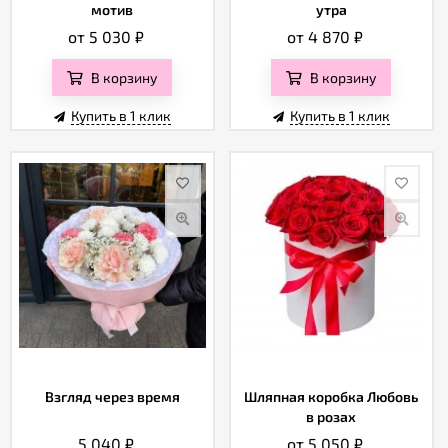
мотив
утра
от 5 030
₽
от 4 870
₽
В корзину
В корзину
Купить в 1 клик
Купить в 1 клик
Взгляд через время
Шляпная коробка Любовь
в розах
5 040
₽
от 5 050
₽