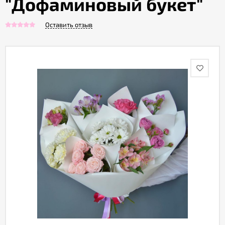
"Дофаминовый букет"
Оставить отзыв
Акции
Как
оформить
заказ
Вопрос-
ответ
Публичная
оферта
Политика
конфиденциальности