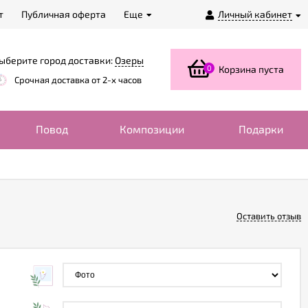
т
Публичная оферта
Еще
Личный кабинет
ыберите город доставки:
Озеры
0
Корзина пуста
Срочная доставка от 2-х часов
Повод
Композиции
Подарки
Оставить отзыв