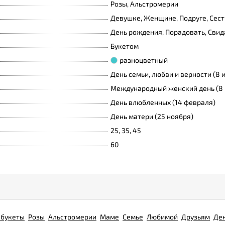
Розы, Альстромерии
Девушке, Женщине, Подруге, Сест
День рождения, Порадовать, Свид
Букетом
разноцветный
День семьи, любви и верности (8 
Международный женский день (8 
День влюбленных (14 февраля)
День матери (25 ноября)
25, 35, 45
60
 букеты
Розы
Альстромерии
Маме
Семье
Любимой
Друзьям
Де