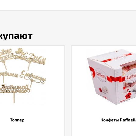
окупают
Топпер
Конфеты Raffaell