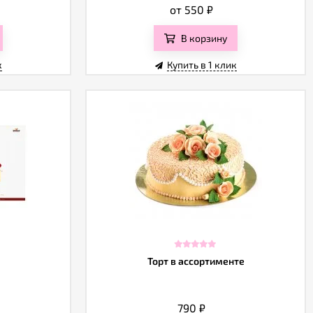
от 550
₽
В корзину
к
Купить в 1 клик
Торт в ассортименте
790
₽