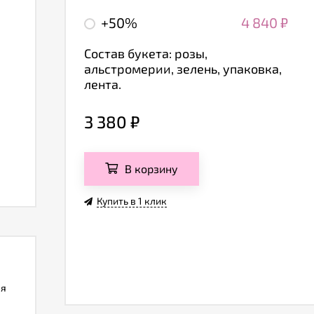
+50%
4 840
₽
Состав букета: розы,
альстромерии, зелень, упаковка,
лента.
3 380
₽
В корзину
Купить в 1 клик
ля