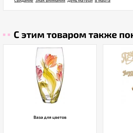
Свидание
Знак внимания
День матери
8 марта
С этим товаром также п
Ваза для цветов