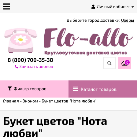
Личный кабинет
Выберите город доставки:
Озеры
О
магазине
Доставка
8 (800) 700-35-38
0
Заказать звонок
Оплата
Фильтр товаров
Каталог товаров
Контакты
Главная
-
Эконом
-
Букет цветов "Нота любви"
Возврат
товара
Букет цветов "Нота
любви"
Гарантии