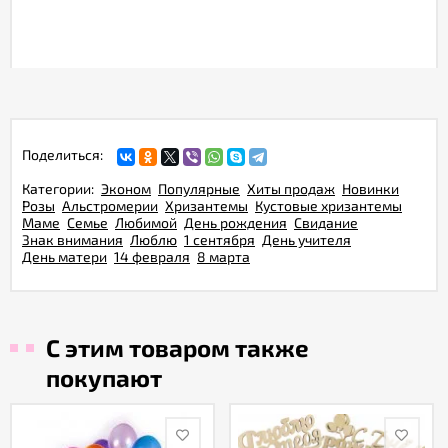
Поделиться:
Категории:
Эконом
Популярные
Хиты продаж
Новинки
Розы
Альстромерии
Хризантемы
Кустовые хризантемы
Маме
Семье
Любимой
День рождения
Свидание
Знак внимания
Люблю
1 сентября
День учителя
День матери
14 февраля
8 марта
С этим товаром также
покупают