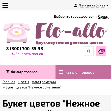
Личный кабинет
Выберите город доставки:
Озеры
О
магазине
Доставка
8 (800) 700-35-38
0
Заказать звонок
Оплата
Фильтр товаров
Каталог товаров
Контакты
Главная
-
Цветы
-
Альстромерии
-
Букет цветов "Нежное сочетание"
Возврат
товара
Букет цветов "Нежное
Гарантии