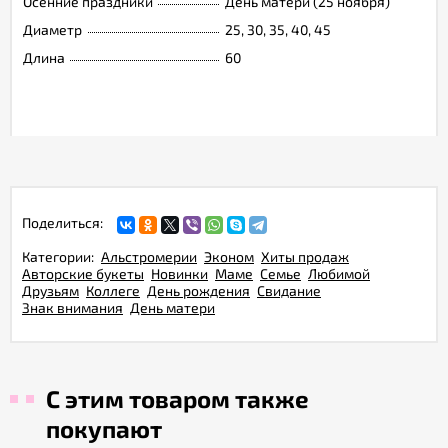
Осенние праздники
День матери (25 ноября)
Диаметр
25, 30, 35, 40, 45
Длина
60
Поделиться:
Категории:
Альстромерии
Эконом
Хиты продаж
Авторские букеты
Новинки
Маме
Семье
Любимой
Друзьям
Коллеге
День рождения
Свидание
Знак внимания
День матери
С этим товаром также
покупают