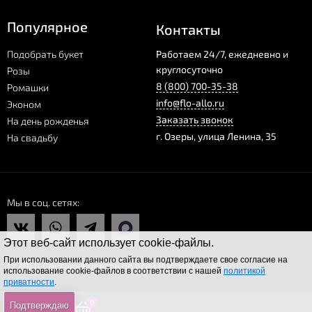
Популярное
Контакты
Подобрать букет
Работаем 24/7, ежедневно и
круглосуточно
Розы
8 (800) 700-35-38
Ромашки
info@flo-allo.ru
Эконом
Заказать звонок
На день рожденья
г.
Озеры
,
улица Ленина, 35
На свадьбу
Мы в соц. сетях
Этот веб-сайт использует cookie-файлы.
При использовании данного сайта вы подтверждаете свое согласие на
© 2026 Доставка цветов по всей России Flo-allo.ru
использование cookie-файлов в соответствии с нашей
политикой
приватности
.
0
0
0
Подтверждаю