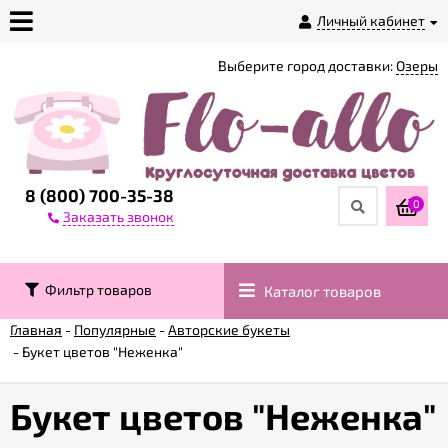
Личный кабинет
Выберите город доставки:
Озеры
О
магазине
Доставка
8 (800) 700-35-38
0
Заказать звонок
Оплата
Фильтр товаров
Каталог товаров
Контакты
Главная
-
Популярные
-
Авторские букеты
-
Букет цветов "Неженка"
Возврат
товара
Букет цветов "Неженка"
Гарантии