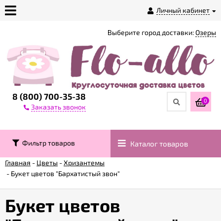
Личный кабинет
Выберите город доставки:
Озеры
О
магазине
Доставка
8 (800) 700-35-38
0
Заказать звонок
Оплата
Фильтр товаров
Каталог товаров
Контакты
Главная
-
Цветы
-
Хризантемы
-
Букет цветов "Бархатистый звон"
Возврат
товара
Букет цветов
Гарантии