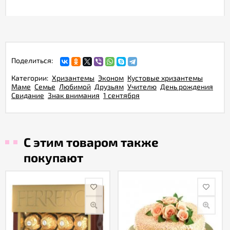
Поделиться:
Категории:
Хризантемы
Эконом
Кустовые хризантемы
Маме
Семье
Любимой
Друзьям
Учителю
День рождения
Свидание
Знак внимания
1 сентября
С этим товаром также
покупают