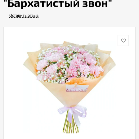
"Бархатистый звон"
Оставить отзыв
Акции
Как
оформить
заказ
Вопрос-
ответ
Публичная
оферта
Политика
конфиденциальности