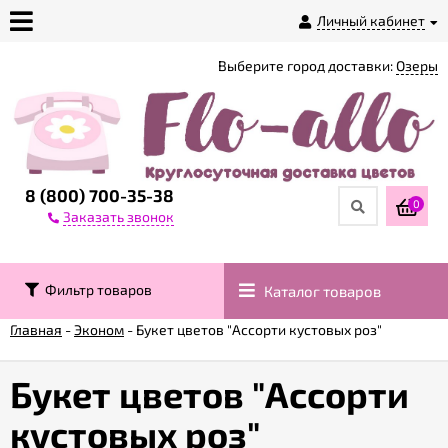
Личный кабинет
Выберите город доставки:
Озеры
О
магазине
Доставка
8 (800) 700-35-38
0
Заказать звонок
Оплата
Фильтр товаров
Каталог товаров
Контакты
Главная
-
Эконом
-
Букет цветов "Ассорти кустовых роз"
Возврат
товара
Букет цветов "Ассорти
кустовых роз"
Гарантии