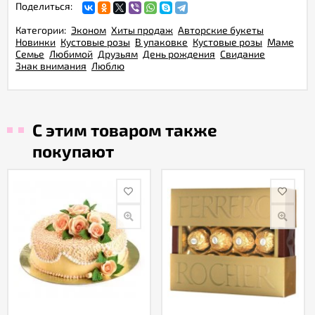
Поделиться:
Категории:
Эконом
Хиты продаж
Авторские букеты
Новинки
Кустовые розы
В упаковке
Кустовые розы
Маме
Семье
Любимой
Друзьям
День рождения
Свидание
Знак внимания
Люблю
С этим товаром также
покупают